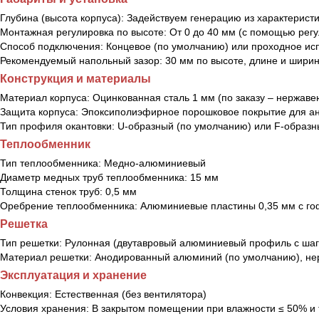
Глубина (высота корпуса):
Задействуем генерацию из характеристик
Монтажная регулировка по высоте:
От 0 до 40 мм (с помощью рег
Способ подключения:
Концевое (по умолчанию) или проходное и
Рекомендуемый напольный зазор:
30 мм по высоте, длине и ширин
Конструкция и материалы
Материал корпуса:
Оцинкованная сталь 1 мм (по заказу – нержав
Защита корпуса:
Эпоксиполиэфирное порошковое покрытие для а
Тип профиля окантовки:
U-образный (по умолчанию) или F-образ
Теплообменник
Тип теплообменника:
Медно-алюминиевый
Диаметр медных труб теплообменника:
15 мм
Толщина стенок труб:
0,5 мм
Оребрение теплообменника:
Алюминиевые пластины 0,35 мм с го
Решетка
Тип решетки:
Рулонная (двутавровый алюминиевый профиль с шаг
Материал решетки:
Анодированный алюминий (по умолчанию), нер
Эксплуатация и хранение
Конвекция:
Естественная (без вентилятора)
Условия хранения:
В закрытом помещении при влажности ≤ 50% и 