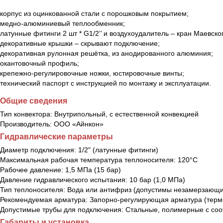
корпус из оцинкованной стали с порошковым покрытием;
медно-алюминиевый теплообменник;
латунные фитинги 2 шт * G1/2’’ и воздухоудалитель – кран Маевско
декоративные крышки – скрывают подключение;
декоративная рулонная решётка, из анодированного алюминия;
окантовочный профиль;
крепежно-регулировочные ножки, юстировочные винты;
технический паспорт с инструкцией по монтажу и эксплуатации.
Общие сведения
Тип конвектора:
Внутрипольный, с естественной конвекцией
Производитель:
ООО «Айнкон»
Гидравлические параметры
Диаметр подключения:
1/2" (латунные фитинги)
Максимальная рабочая температура теплоносителя:
120°С
Рабочее давление:
1,5 МПа (15 бар)
Давление гидравлического испытания:
10 бар (1,0 МПа)
Тип теплоносителя:
Вода или антифриз (допустимы незамерзающи
Рекомендуемая арматура:
Запорно-регулирующая арматура (термо
Допустимые трубы для подключения:
Стальные, полимерные с со
Габариты и установка