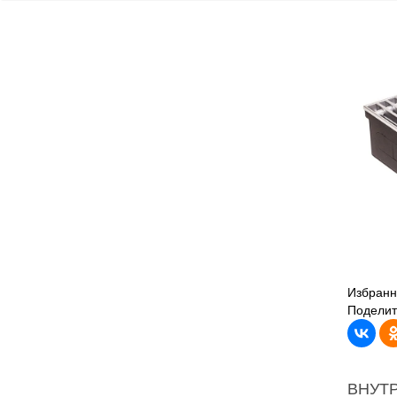
Избранн
Поделит
ВНУТ