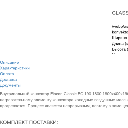
CLASS
/webp/as
konvekto
Ширина 
Длина (
Высота 
Мощност
Описание
Характеристики
Решет
Оплата
С п
Доставка
Документы
Цена:
7
Внутрипольный конвектор Eincon Classic EC.190.1800 1800x400x19
нагревательному элементу конвектора холодные воздушные массы 
В корз
прогревается. Процесс является непрерывным, поэтому в помеще
Индиви
Гаранти
С подро
КОМПЛЕКТ ПОСТАВКИ: