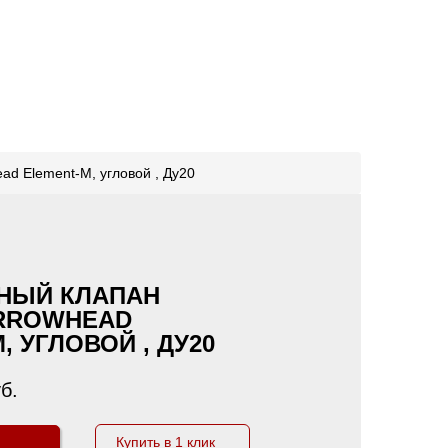
ad Element-M, угловой , Ду20
НЫЙ КЛАПАН
RROWHEAD
, УГЛОВОЙ , ДУ20
б.
Купить в 1 клик