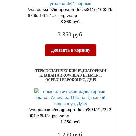
/webp/assets/images/products/911/216032b-
6735af-6751a4.png.webp
3 360 руб.
3 360 руб.
Добавить в корзину
ТЕРМОСТАТИЧЕСКИЙ РАДИАТОРНЫЙ
КЛАПАН ARROWHEAD ELEMENT,
ОСЕВОЙ ЕВРОКОНУС, ДУ15
/webp/assets/images/products/894/212222-
001-66fd7d.jpg.webp
1 250 руб.
1 250 руб.