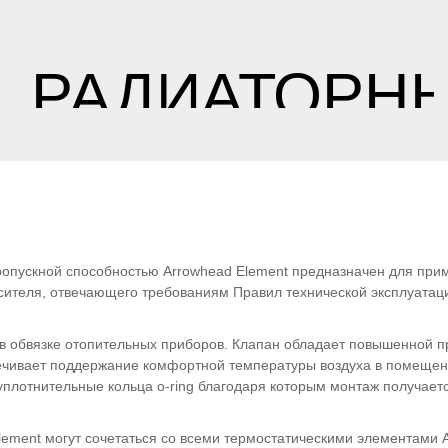
РАДИАТОРН
КЛАПАН
пускной способностью Arrowhead Element предназначен для приме
сителя, отвечающего требованиям Правил технической эксплуатаци
в обвязке отопительных приборов. Клапан обладает повышенной п
печивает поддержание комфортной температуры воздуха в помещен
уплотнительные кольца o-ring благодаря которым монтаж получает
ement могут сочетаться со всеми термостатическими элементами A