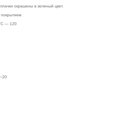
ARROWHEA
лпачки окрашены в зеленый цвет.
 покрытием.
°C — 120
ELEMENT,
8~20
УГЛОВОЙ,