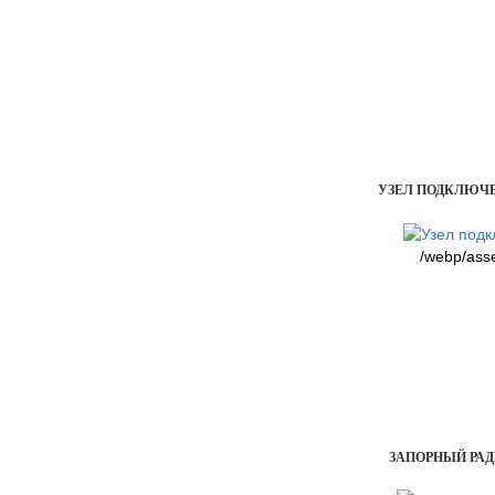
УЗЕЛ ПОДКЛЮЧЕН
/webp/ass
ЗАПОРНЫЙ РАД