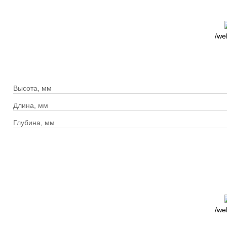
/we
Высота, мм
Длина, мм
Глубина, мм
/we