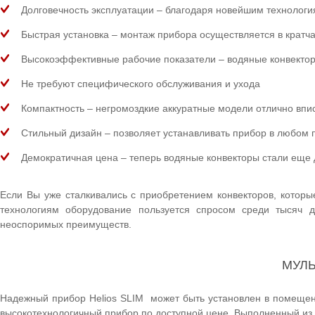
Долговечность эксплуатации – благодаря новейшим технологи
Быстрая установка – монтаж прибора осуществляется в кратч
Высокоэффективные рабочие показатели – водяные конвектор
Не требуют специфического обслуживания и ухода
Компактность – негромоздкие аккуратные модели отлично впи
Стильный дизайн – позволяет устанавливать прибор в любом
Демократичная цена – теперь водяные конвекторы стали еще
Если Вы уже сталкивались с приобретением конвекторов, которы
технологиям оборудование пользуется спросом среди тысяч 
неоспоримых преимуществ.
МУЛ
Надежный прибор Helios SLIM может быть установлен в помещени
высокотехнологичный прибор по доступной цене. Выполненный из 