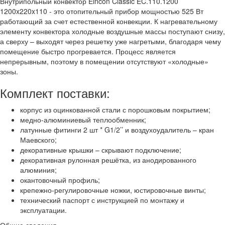
Внутрипольный конвектор Eincon Classic EC.110.1200
1200x220x110 - это отопительный прибор мощностью 525 Вт
работающий за счет естественной конвекции. К нагревательному
элементу конвектора холодные воздушные массы поступают снизу,
а сверху – выходят через решетку уже нагретыми, благодаря чему
помещение быстро прогревается. Процесс является
непрерывным, поэтому в помещении отсутствуют «холодные»
зоны.
Комплект поставки:
корпус из оцинкованной стали с порошковым покрытием;
медно-алюминиевый теплообменник;
латунные фитинги 2 шт * G1/2’’ и воздухоудалитель – кран
Маевского;
декоративные крышки – скрывают подключение;
декоративная рулонная решётка, из анодированного
алюминия;
окантовочный профиль;
крепежно-регулировочные ножки, юстировочные винты;
технический паспорт с инструкцией по монтажу и
эксплуатации.