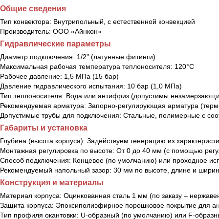
Общие сведения
Тип конвектора:
Внутрипольный, с естественной конвекцией
Производитель:
ООО «Айнкон»
Гидравлические параметры
Диаметр подключения:
1/2" (латунные фитинги)
Максимальная рабочая температура теплоносителя:
120°С
Рабочее давление:
1,5 МПа (15 бар)
Давление гидравлического испытания:
10 бар (1,0 МПа)
Тип теплоносителя:
Вода или антифриз (допустимы незамерзающи
Рекомендуемая арматура:
Запорно-регулирующая арматура (термо
Допустимые трубы для подключения:
Стальные, полимерные с со
Габариты и установка
Глубина (высота корпуса):
Задействуем генерацию из характеристик
Монтажная регулировка по высоте:
От 0 до 40 мм (с помощью рег
Способ подключения:
Концевое (по умолчанию) или проходное и
Рекомендуемый напольный зазор:
30 мм по высоте, длине и ширин
Конструкция и материалы
Материал корпуса:
Оцинкованная сталь 1 мм (по заказу – нержав
Защита корпуса:
Эпоксиполиэфирное порошковое покрытие для а
Тип профиля окантовки:
U-образный (по умолчанию) или F-образ