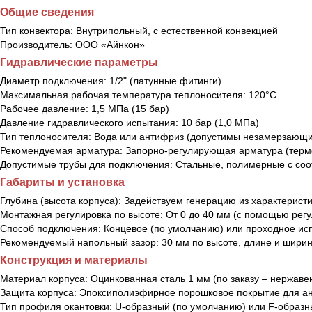
Общие сведения
Тип конвектора:
Внутрипольный, с естественной конвекцией
Производитель:
ООО «Айнкон»
Гидравлические параметры
Диаметр подключения:
1/2" (латунные фитинги)
Максимальная рабочая температура теплоносителя:
120°С
Рабочее давление:
1,5 МПа (15 бар)
Давление гидравлического испытания:
10 бар (1,0 МПа)
Тип теплоносителя:
Вода или антифриз (допустимы незамерзающи
Рекомендуемая арматура:
Запорно-регулирующая арматура (термо
Допустимые трубы для подключения:
Стальные, полимерные с со
Габариты и установка
Глубина (высота корпуса):
Задействуем генерацию из характеристик
Монтажная регулировка по высоте:
От 0 до 40 мм (с помощью рег
Способ подключения:
Концевое (по умолчанию) или проходное и
Рекомендуемый напольный зазор:
30 мм по высоте, длине и ширин
Конструкция и материалы
Материал корпуса:
Оцинкованная сталь 1 мм (по заказу – нержав
Защита корпуса:
Эпоксиполиэфирное порошковое покрытие для а
Тип профиля окантовки:
U-образный (по умолчанию) или F-образ