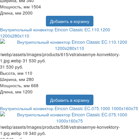
Ширина, мм
340
Мощность, мм
1504
Длина, мм
2000
Добавить в корзину
Внутрипольный конвектор Eincon Classic EC.110.1200
1200x280x110
/webp/assets/images/products/615/vstraivaemye-konvektory-
1.jpg.webp
31 530 руб.
31 530 руб.
Высота, мм
110
Ширина, мм
280
Мощность, мм
668
Длина, мм
1200
Добавить в корзину
Внутрипольный конвектор Eincon Classic EC.075.1000 1000x160x75
/webp/assets/images/products/538/vstraivaemye-konvektory-
1.jpg.webp
19 340 руб.