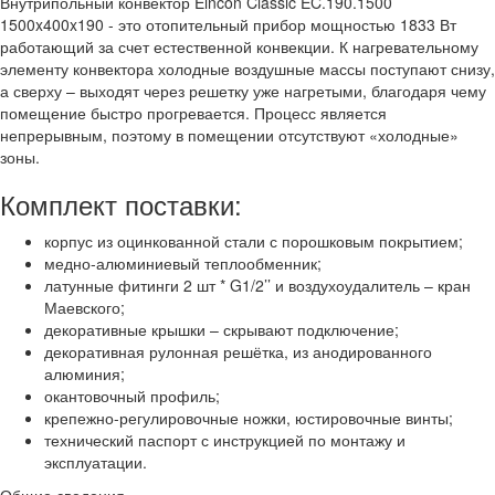
Внутрипольный конвектор Eincon Classic EC.190.1500
1500x400x190 - это отопительный прибор мощностью 1833 Вт
работающий за счет естественной конвекции. К нагревательному
элементу конвектора холодные воздушные массы поступают снизу,
а сверху – выходят через решетку уже нагретыми, благодаря чему
помещение быстро прогревается. Процесс является
непрерывным, поэтому в помещении отсутствуют «холодные»
зоны.
Комплект поставки:
корпус из оцинкованной стали с порошковым покрытием;
медно-алюминиевый теплообменник;
латунные фитинги 2 шт * G1/2’’ и воздухоудалитель – кран
Маевского;
декоративные крышки – скрывают подключение;
декоративная рулонная решётка, из анодированного
алюминия;
окантовочный профиль;
крепежно-регулировочные ножки, юстировочные винты;
технический паспорт с инструкцией по монтажу и
эксплуатации.