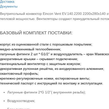
С п
Доставка
Документы
Цена:
9
Внутрипольный конвектор Eincon Vent EV.140.2200 2200x280x140 э
тепловой мощностью. Вентиляторы создают принудительный поток
В корз
Индиви
Гаранти
БАЗОВЫЙ КОМПЛЕКТ ПОСТАВКИ:
С подро
корпус из оцинкованной стали с порошковым покрытием;
медно-алюминиевый теплообменник;
латунные фитинги 2 шт * G1/2’’ и воздухоудалитель – кран Маевско
декоративные крышки – скрывают подключение;
тангенциальный вентилятор с защитным кожухом;
декоративная рулонная решётка, из анодированного алюминия;
окантовочный профиль;
крепежно-регулировочные ножки, юстировочные винты;
технический паспорт с инструкцией по монтажу и эксплуатации.
Латунные фитинги 2*G 1/2”( внутренняя резьба);
Воздухоотводчик;