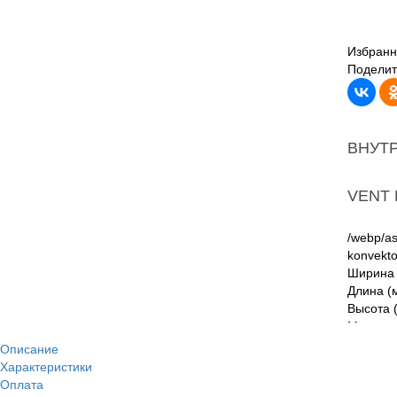
Избранн
Поделит
ВНУТ
VENT 
/webp/as
konvekto
Ширина 
Длина (
Высота 
Мощност
Описание
Характеристики
Решет
Оплата