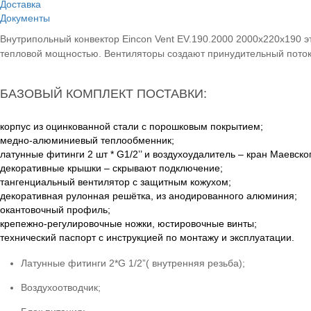
С п
Доставка
Документы
Цена:
7
Внутрипольный конвектор Eincon Vent EV.190.2000 2000x220x190 э
тепловой мощностью. Вентиляторы создают принудительный поток
В корз
Индиви
Гаранти
БАЗОВЫЙ КОМПЛЕКТ ПОСТАВКИ:
С подро
корпус из оцинкованной стали с порошковым покрытием;
медно-алюминиевый теплообменник;
латунные фитинги 2 шт * G1/2’’ и воздухоудалитель – кран Маевско
декоративные крышки – скрывают подключение;
тангенциальный вентилятор с защитным кожухом;
декоративная рулонная решётка, из анодированного алюминия;
окантовочный профиль;
крепежно-регулировочные ножки, юстировочные винты;
технический паспорт с инструкцией по монтажу и эксплуатации.
Латунные фитинги 2*G 1/2”( внутренняя резьба);
Воздухоотводчик;