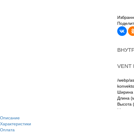
Избранн
Поделит
ВНУТ
VENT 
/webp/as
konvekto
Ширина 
Длина (
Высота 
Мощност
Описание
Характеристики
Решет
Оплата