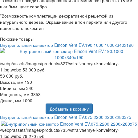
*в комплект входит анодированная алюминиевая решетка 18 мм
шаг 9мм, цвет серебро
*Возможность комплектации декоративной решеткой из
натурального дерева. Окрашивание в тон паркета или другого
напольного покрытия
Похожие товары
Внутрипольный конвектор Eincon Vent EV.190.1000 1000x340x190
/webp/assets/images/products/827/vstraivaemye-konvektory-
1.jpg.webp
53 000 руб.
53 000 руб.
Высота, мм
190
Ширина, мм
340
Мощность, мм
3353
Длина, мм
1000
Добавить в корзину
Внутрипольный конвектор Eincon Vent EV.075.2200 2200x280x75
/webp/assets/images/products/735/vstraivaemye-konvektory-
1.jpg.webp
79 270 руб.