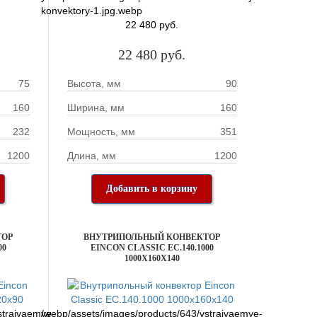
konvektory-1.jpg.webp
22 480 руб.
22 480 руб.
75
Высота, мм
90
160
Ширина, мм
160
232
Мощность, мм
351
1200
Длина, мм
1200
Добавить в корзину
ТОР
ВНУТРИПОЛЬНЫЙ КОНВЕКТОР
00
EINCON CLASSIC EC.140.1000
1000X160X140
straivaemye-
/webp/assets/images/products/643/vstraivaemye-