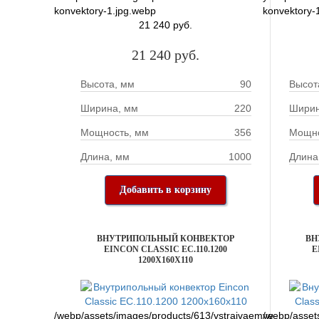
konvektory-1.jpg.webp
konvektory-
21 240 руб.
21 240 руб.
Высота, мм
90
Высот
Ширина, мм
220
Ширин
Мощность, мм
356
Мощно
Длина, мм
1000
Длина
Добавить в корзину
ВНУТРИПОЛЬНЫЙ КОНВЕКТОР
ВН
EINCON CLASSIC EC.110.1200
E
1200X160X110
/webp/assets/images/products/613/vstraivaemye-
/webp/asset