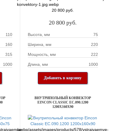
konvektory-1.jpg.webp
20 800 руб.
20 800 руб.
110
Высота, мм
75
160
Ширина, мм
220
315
Мощность, мм
222
1000
Длина, мм
1000
Добавить в корзину
ТОР
ВНУТРИПОЛЬНЫЙ КОНВЕКТОР
00
EINCON CLASSIC EC.090.1200
1200X160X90
straivaemye-
/webp/assets/images/products/578/vstraivaemye-