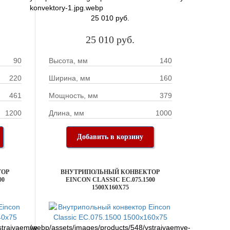
konvektory-1.jpg.webp
25 010 руб.
25 010 руб.
90
Высота, мм
140
220
Ширина, мм
160
461
Мощность, мм
379
1200
Длина, мм
1000
Добавить в корзину
ТОР
ВНУТРИПОЛЬНЫЙ КОНВЕКТОР
00
EINCON CLASSIC EC.075.1500
1500X160X75
straivaemye-
/webp/assets/images/products/548/vstraivaemye-