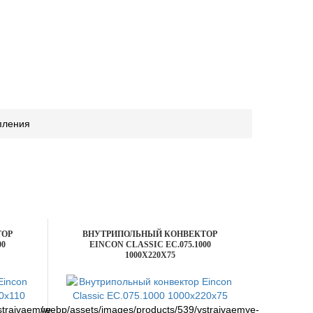
пления
ТОР
ВНУТРИПОЛЬНЫЙ КОНВЕКТОР
00
EINCON CLASSIC EC.075.1000
1000X220X75
straivaemye-
/webp/assets/images/products/539/vstraivaemye-